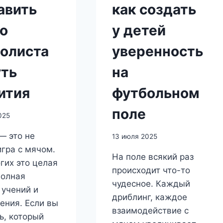
авить
как создать
о
у детей
олиста
уверенность
уть
на
ития
футбольном
поле
025
— это не
13 июля 2025
игра с мячом.
На поле всякий раз
гих это целая
происходит что-то
полная
чудесное. Каждый
 учений и
дриблинг, каждое
ения. Если вы
взаимодействие с
ь, который