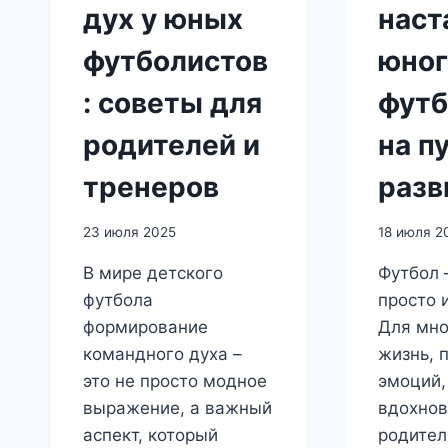
дух у юных
наст
футболистов
юног
: советы для
футб
родителей и
на п
тренеров
разв
23 июля 2025
18 июля 2
В мире детского
Футбол 
футбола
просто 
формирование
Для мно
командного духа –
жизнь, 
это не просто модное
эмоций,
выражение, а важный
вдохнов
аспект, который
родител