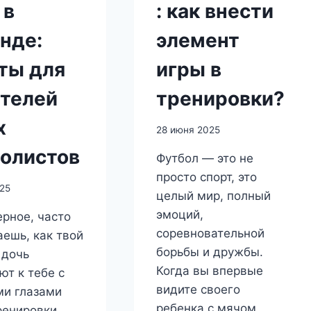
 в
: как внести
нде:
элемент
ты для
игры в
телей
тренировки?
х
28 июня 2025
олистов
Футбол — это не
просто спорт, это
25
целый мир, полный
эмоций,
ерное, часто
соревновательной
ешь, как твой
борьбы и дружбы.
 дочь
Когда вы впервые
ют к тебе с
видите своего
и глазами
ребенка с мячом,
ренировки,