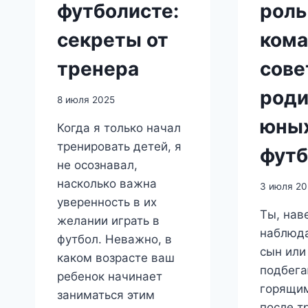
футболисте:
роль
секреты от
кома
тренера
сове
роди
8 июля 2025
юны
Когда я только начал
тренировать детей, я
футб
не осознавал,
насколько важна
3 июля 20
уверенность в их
Ты, нав
желании играть в
наблюда
футбол. Неважно, в
сын или
каком возрасте ваш
подбега
ребенок начинает
горящим
заниматься этим
после т