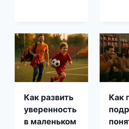
ДУХ
У
ЮНЫХ
ФУТБОЛИСТОВ:
СОВЕТЫ
ДЛЯ
РОДИТЕЛЕЙ
И
ТРЕНЕРОВ
Как развить
Как 
уверенность
подр
в маленьком
поня