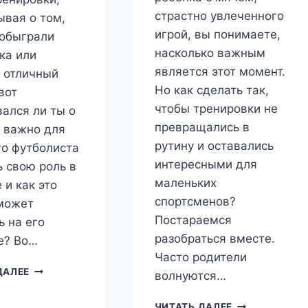
страстно увлеченного
ывая о том,
игрой, вы понимаете,
 обыграли
насколько важным
ка или
является этот момент.
 отличный
Но как сделать так,
вот
чтобы тренировки не
ался ли ты о
превращались в
к важно для
рутину и оставались
о футболиста
интересными для
ь свою роль в
маленьких
 и как это
спортсменов?
может
Постараемся
ь на его
разобраться вместе.
е? Во…
Часто родители
КАК
ДАЛЕЕ
волнуются…
ПОМОЧЬ
ПОДРОСТКАМ
РАЗВИТИЕ
ЧИТАТЬ ДАЛЕЕ