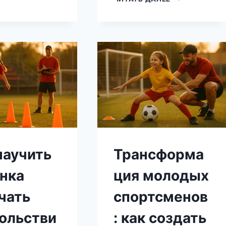
ПОНЯТЬ
ЮНЫХ
СВОЮ
ФУТБОЛИСТОВ
РОЛЬ
КАК
В
ВНЕСТИ
КОМАНДЕ:
ЭЛЕМЕНТ
СОВЕТЫ
ИГРЫ
ДЛЯ
В
РОДИТЕЛЕЙ
ТРЕНИРОВКИ?
ЮНЫХ
ФУТБОЛИСТОВ
научить
Трансформа
нка
ция молодых
чать
спортсменов
ольстви
: как создать