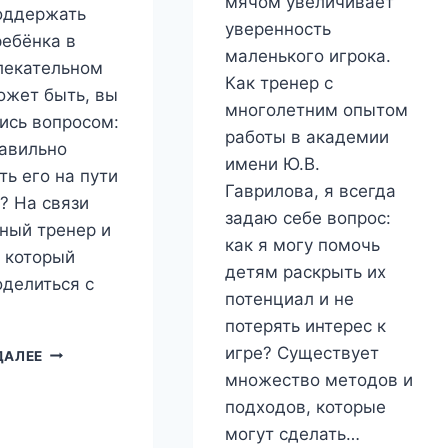
мячом увеличивает
оддержать
уверенность
ребёнка в
маленького игрока.
лекательном
Как тренер с
ожет быть, вы
многолетним опытом
ись вопросом:
работы в академии
равильно
имени Ю.В.
ть его на пути
Гаврилова, я всегда
у? На связи
задаю себе вопрос:
ный тренер и
как я могу помочь
, который
детям раскрыть их
оделиться с
потенциал и не
потерять интерес к
ШАГИ
игре? Существует
ДАЛЕЕ
К
множество методов и
УСПЕХУ:
подходов, которые
КАК
могут сделать…
НАСТАВИТЬ