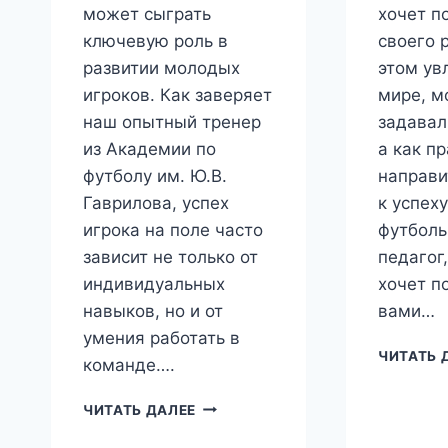
может сыграть
хочет п
ключевую роль в
своего 
развитии молодых
этом ув
игроков. Как заверяет
мире, м
наш опытный тренер
задавал
из Академии по
а как п
футболу им. Ю.В.
направи
Гаврилова, успех
к успех
игрока на поле часто
футболь
зависит не только от
педагог
индивидуальных
хочет п
навыков, но и от
вами…
умения работать в
ЧИТАТЬ 
команде….
КАК
ЧИТАТЬ ДАЛЕЕ
РАЗВИТЬ
КОМАНДНЫЙ