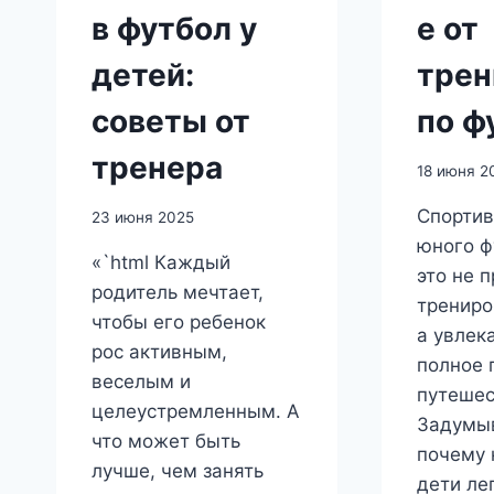
в футбол у
е от
детей:
трен
советы от
по ф
тренера
18 июня 2
Спортив
23 июня 2025
юного ф
«`html Каждый
это не 
родитель мечтает,
трениро
чтобы его ребенок
а увлек
рос активным,
полное 
веселым и
путешес
целеустремленным. А
Задумыв
что может быть
почему 
лучше, чем занять
дети лег