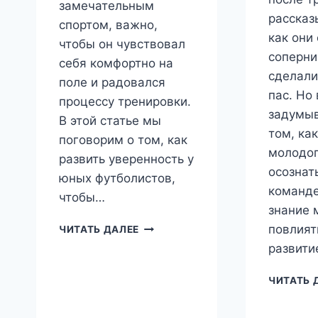
замечательным
рассказ
спортом, важно,
как они
чтобы он чувствовал
соперни
себя комфортно на
сделали
поле и радовался
пас. Но 
процессу тренировки.
задумыв
В этой статье мы
том, ка
поговорим о том, как
молодог
развить уверенность у
осознат
юных футболистов,
команде
чтобы…
знание 
КАК
повлият
ЧИТАТЬ ДАЛЕЕ
РАЗВИТЬ
развити
УВЕРЕННОСТЬ
В
ЧИТАТЬ 
МАЛЕНЬКОМ
ФУТБОЛИСТЕ:
СЕКРЕТЫ