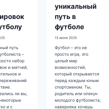
уникальный
ировок
путь в
утболу
футболе
025
13 июня 2025
ный путь
Футбол – это не
утболиста –
просто игра, это
просто набор
целый мир
вок и матчей,
возможностей,
ательное и
который открывается
переживаний
перед каждым юным
твие.
спортсменом. Ты,
ались ли вы,
родитель или опекун
некоторые
молодого футболиста,
ко и с
наверняка хочешь