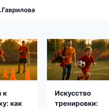
.Гаврилова
 к
Искусство
ху: как
тренировки: