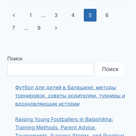
РАБОТ:
КАК
Навигация
Предыдущая
1
…
3
4
5
6
БЫСТРО
СОСТАВИТЬ
по
страница
Следующая
7
…
9
ОГЛАВЛЕНИЕ
И
страницам
страница
УГОДИТЬ
ПРЕПОДУ
Поиск
Поиск
Футбол для детей в Балашихе: методы
тренировок, советы родителям, турниры и
вдохновляющие истории
Raising Young Footballers in Balashikha:
Training Methods, Parent Advice,
Tournaments, Success Stories, and Practical