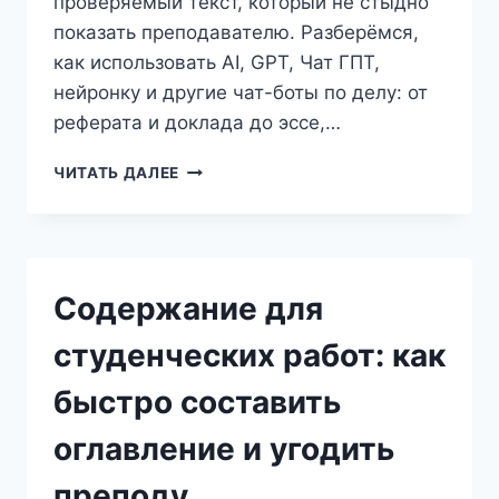
проверяемый текст, который не стыдно
показать преподавателю. Разберёмся,
как использовать AI, GPT, Чат ГПТ,
нейронку и другие чат-боты по делу: от
реферата и доклада до эссе,…
НЕЙРОСЕТЬ
ЧИТАТЬ ДАЛЕЕ
И
УЧЕБНЫЕ
ТЕКСТЫ:
КАК
СТУДЕНТУ
Содержание для
ПИСАТЬ
РЕФЕРАТ,
студенческих работ: как
ДОКЛАД,
ЭССЕ
быстро составить
И
ОТЧЁТ
оглавление и угодить
С
AI
преподу