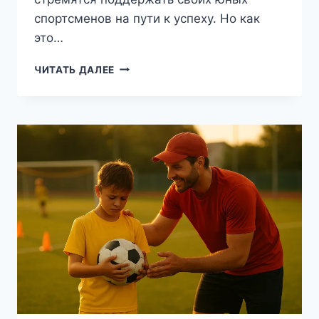
спортсменов на пути к успеху. Но как
это…
СЕКРЕТЫ
ЧИТАТЬ ДАЛЕЕ
УСПЕШНОГО
ВОСХОЖДЕНИЯ
ЮНЫХ
ФУТБОЛИСТОВ:
КАК
ПОДДЕРЖАТЬ
ТАЛАНТ
ВАШЕГО
РЕБЕНКА