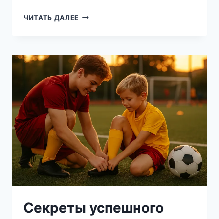
КАК
ЧИТАТЬ ДАЛЕЕ
СОХРАНИТЬ
ИНТЕРЕС
К
ФУТБОЛУ:
СОВЕТЫ
ОТ
ТРЕНЕРА
ДЛЯ
РОДИТЕЛЕЙ
ЮНЫХ
СПОРТСМЕНОВ
Секреты успешного