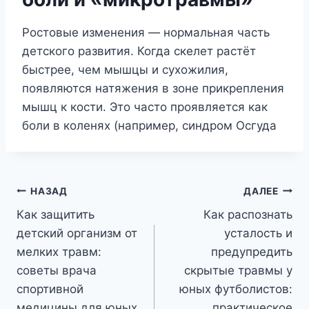
Ростовые изменения — нормальная часть
детского развития. Когда скелет растёт
быстрее, чем мышцы и сухожилия,
появляются натяжения в зоне прикрепления
мышц к кости. Это часто проявляется как
боли в коленях (например, синдром Осгуда
Навигация
НАЗАД
ДАЛЕЕ
Как защитить
Как распознать
по
детский организм от
усталость и
записям
мелких травм:
предупредить
советы врача
скрытые травмы у
спортивной
юных футболистов:
медицины для юных
практическое