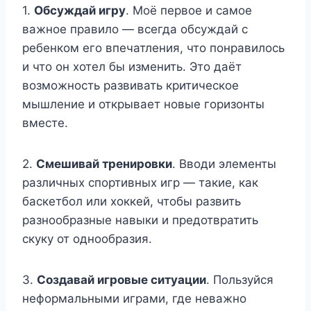
1.
Обсуждай игру
. Моё первое и самое
важное правило — всегда обсуждай с
ребенком его впечатления, что понравилось
и что он хотел бы изменить. Это даёт
возможность развивать критическое
мышление и открывает новые горизонты
вместе.
2.
Смешивай тренировки
. Вводи элементы
различных спортивных игр — такие, как
баскетбол или хоккей, чтобы развить
разнообразные навыки и предотвратить
скуку от однообразия.
3.
Создавай игровые ситуации
. Пользуйся
неформальными играми, где неважно