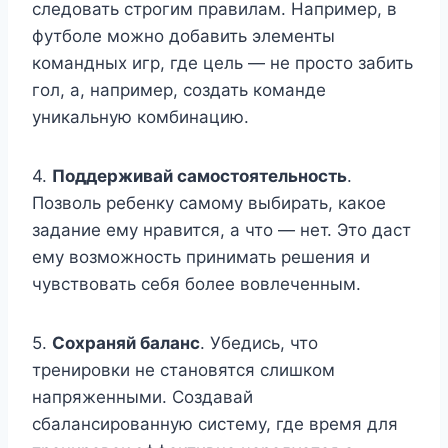
следовать строгим правилам. Например, в
футболе можно добавить элементы
командных игр, где цель — не просто забить
гол, а, например, создать команде
уникальную комбинацию.
4.
Поддерживай самостоятельность
.
Позволь ребенку самому выбирать, какое
задание ему нравится, а что — нет. Это даст
ему возможность принимать решения и
чувствовать себя более вовлеченным.
5.
Сохраняй баланс
. Убедись, что
тренировки не становятся слишком
напряженными. Создавай
сбалансированную систему, где время для