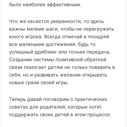
было наиболее эффективным.
Что же касается уверенности, то здесь
важны мелкие шаги, чтобы не перегружать
юного игрока. Всегда отмечай и поощряй
все маленькие достижения, будь то
успешный дриблинг или точная передача.
Создание системы позитивной обратной
связи помогает детям не только поверить в
себя, но и развивать желание открывать
новые грани своей игры.
Теперь давай поговорим о практических
советах для родителей, которые хотят
поддержать своих детей в этом процессе: