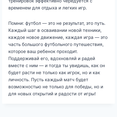
тренировок эффективно чередуется с
временем для отдыха и легких игр.
Помни: футбол — это не результат, это путь.
Каждый шаг в осваивании новой техники,
каждое новое движение, каждая игра — это
часть большого футбольного путешествия,
которое ваш ребенок проходит.
Поддерживай его, вдохновляй и радей
вместе с ним — и тогда ты увидишь, как он
будет расти не только как игрок, но и как
личность. Пусть каждый матч будет
возможностью не только для победы, но и
для новых открытий и радости от игры!