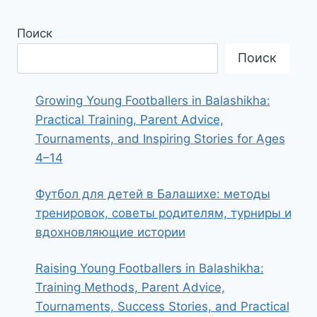
Поиск
Поиск
Growing Young Footballers in Balashikha:
Practical Training, Parent Advice,
Tournaments, and Inspiring Stories for Ages
4–14
Футбол для детей в Балашихе: методы
тренировок, советы родителям, турниры и
вдохновляющие истории
Raising Young Footballers in Balashikha:
Training Methods, Parent Advice,
Tournaments, Success Stories, and Practical